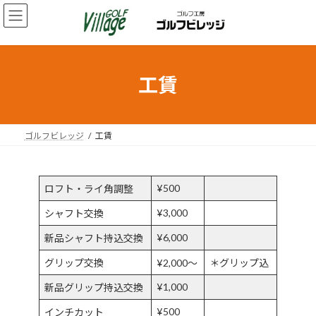
コ
ナ
ン
ビ
テ
ゲ
ン
ー
ツ
シ
へ
ョ
工賃
ス
ン
キ
に
ッ
移
プ
動
ゴルフビレッジ
工賃
¥500
ロフト・ライ角調整
¥3,000
シャフト交換
¥6,000
新品シャフト持込交換
グリップ交換
¥2,000〜
＊グリップ込
¥1,000
新品グリップ持込交換
¥500
インチカット